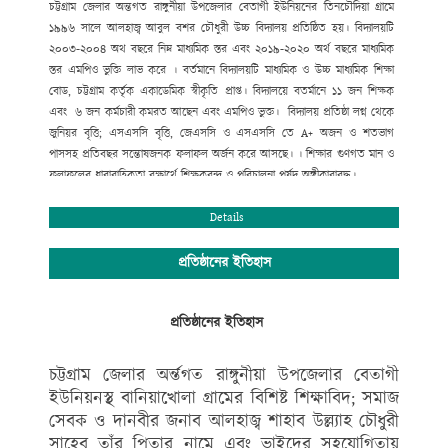
চট্টগ্রাম জেলার অন্তগত রাঙ্গুনীয়া উপজেলার বেতাগী ইউনিয়নের তিনচৌদিয়া গ্রামে
১৯৯৬ সালে আলহাজ্ব আবুল বশর চৌধুরী উচ্চ বিদ্যালয় প্রতিষ্ঠিত হয়। বিদ্যালয়টি
২০০৩-২০০৪ অথ বছরে নিম্ন মাধ্যমিক স্তর এবং ২০১৯-২০২০ অর্থ বছরে মাধ্যমিক
স্তর এমপিও ভুক্তি লাভ করে । বর্তমানে বিদ্যালয়টি মাধ্যমিক ও উচ্চ মাধ্যমিক শিক্ষা
বোড, চট্টগ্রাম কর্তৃক একাডেমিক স্বীকৃতি প্রাপ্ত। বিদ্যালয়ে বতর্মানে ১১ জন শিক্ষক
এবং ৬ জন কর্মচারী কমরত আছেন এবং এমপিও ভুক্ত। বিদ্যালয় প্রতিষ্ঠা লগ্ন থেকে
জুনিয়র বৃত্তি; এসএসসি বৃত্তি, জেএসসি ও এসএসসি তে A+ অজন ও শতভাগ
পাসসহ প্রতিবছর সন্তোষজনক ফলাফল অর্জন করে আসছে। । শিক্ষার গুণগত মান ও
ফলাফলের ধারাবাহিকতা রক্ষার্থে শিক্ষকবৃন্দ ও পরিচালনা পর্ষদ অঙ্গীকারাবদ্ধ।
আমি বিদ্যালয়ের উত্তরোত্তর সফলতা কামনা করি।
Details
প্রবীর কান্তি নাথ
প্রতিষ্ঠানের ইতিহাস
প্রধান শিক্ষক/সম্পাদক
আলহাজ্ব আবুল বশর চৌধুরী উচ্চ বিদ্যালয়
প্রতিষ্ঠানের ইতিহাস
রাঙ্গুনীয়া, চট্টগ্রাম।
মোবাইল নম্বর --০১৮১৯৮৬৭২১৮
চট্টগ্রাম জেলার অর্ন্তগত রাঙ্গুনীয়া উপজেলার বেতাগী
ইউনিয়নস্থ বানিয়াখোলা গ্রামের বিশিষ্ট শিক্ষাবিদ; সমাজ
সেবক ও দানবীর জনাব আলহাজ্ব শাহাব উল্ল্যাহ চৌধুরী
সাহেব তাঁর পিতার নামে এবং ভাইদের সহযোগিতায়