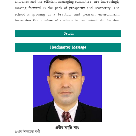
churches and the efficient managing committee are increasingly
moving forward in the path of prosperity and prosperity.
The
school is growing in a beautiful and pleasant environment,
increasing the number of students in the school day by day.
There is a beautiful library and an engineer in the school where
the regular number of students is increasing. There is a beautiful
Details
library and a science student in the school where the students
perform regular functioning and library requirements. The
Headmaster Message
number of students in the school is higher due to the increase in
rural education- Under the system, the school is one of the
spreads
Milestone.
I wish overall success of the school.
Al-haj Md. Azam Khan Chowdhury
President , School Managing Committee
Al-haj Abul Bashar Chowdhury High School,
Rangunia, Chittagong.
প্রবীর কান্তি নাথ
প্রধান শিক্ষকের বাণী