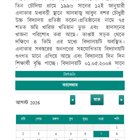
তিন চৌদিয়া গ্রামে ১৯৯৬ সালের ১২ই জানুয়ারী
এলাকার মধ্যবর্ত্তী স্থানে আলহাজ্ব আবুল বশর চৌধুরী
উচ্চ বিদ্যালয় প্রতিষ্ঠা করেন।প্রতিষ্ঠানের নামে ৭৫
শতক জমি খারিজ খতিয়ান ভুক্ত এবং হালসনের
খাজনা পরিশোধ করা আছে। কাপ্তাই সড়ক থেকে
দক্ষিণে ৪ কিমি এর মধ্যে বিদ্যালয়টি অবস্থিত।
এলাকার সবস্তরের জনগণের সহযোগিতায় বিদ্যালয়টি
গুণগত মানে এগিয়ে আছে এবং বিদ্যালয়ে দিন দিন
শিক্ষার্থী বৃদ্ধি পাচ্ছে। বিদ্যালয়টি ০১.০৫.২০০৪ সালে
নিম্ন মাধ্যমিক স্তর এবং ০১/০৭/২০১৯ সালে মাধ্যমিক
Details
স্তর এমপিও ভুক্তি লাভ করে এর বর্তমানে শিক্ষা বোর্ড
কর্তৃক একাডেমিক (বিজ্ঞান, মানবিক ও ব্যবসায় শিক্ষা
ক্যালেন্ডার
শাখা) স্বীকৃতি প্রাপ্ত। বিদ্যালয়ে বর্তমানে দুই কক্ষ
বিশিষ্ঠ একতলা ভবন ১টি ও চারতলা বিশিষ্ঠ ভবন ১টি
<
>
আজ
আগস্ট 2026
বিদ্যমান। বিদ্যালয়টি প্রতিষ্ঠার পর থেকে গ্রামীণ শিক্ষা
ব্যবস্থাকে এগিয়ে নিয়ে যাওয়ার লক্ষ্যে অগ্রণী ভূমিকা
রবি
সোম
মঙ্গল
বুধ
বৃহঃ
শুক্র
শনি
পালন করে আসছে।
1
2
3
4
5
6
7
8