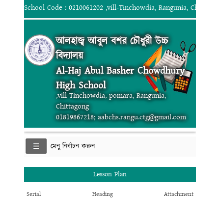
School Code : 0210061202 ,vill-Tinchowdia, Rangunia, Chittago
আলহাজ্ব আবুল বশর চৌধুরী উচ্চ
বিদ্যালয়
Al-Haj Abul Basher Chowdhury
High School
,vill-Tinchowdia, pomara, Rangunia,
Chittagong
01819867218; aabchs.rangu.ctg@gmail.com
মেনু নির্বাচন করুন
Lesson Plan
Serial
Heading
Attachment