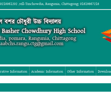
0210061202 ,vill-Tinchowdia, Rangunia, Chittagong; 01819867218
 বশর চৌধুরী উচ্চ বিদ্যালয়
l Basher Chowdhury High School
dia, pomara, Rangunia, Chittagong
 aabchs.rangu.ctg@gmail.com
rative Information
Academic Information
Other Information
Downloa