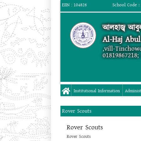
School Code : 
EIIN : 104826
আলহাজ্ব আবুল
Al-Haj Abu
,vill-Tinchow
01819867218;
Institutional Information
Administ
Rover Scouts
Rover Scouts
Rover Scouts