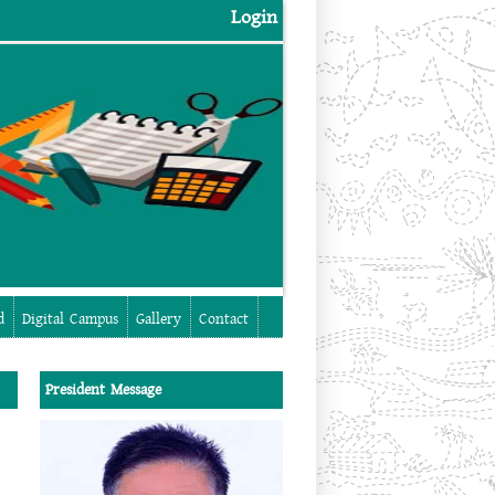
Login
Login
d
Digital Campus
Gallery
Contact
President Message