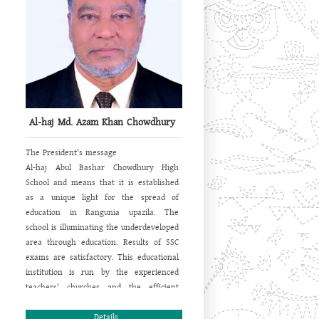
Al-haj Md. Azam Khan Chowdhury
The President's message
Al-haj Abul Bashar Chowdhury High
School and means that it is established
as a unique light for the spread of
education in Rangunia upazila.
The
school is illuminating the underdeveloped
area through education.
Results of SSC
exams are satisfactory.
This educational
institution is run by the experienced
teachers' churches and the efficient
managing committee are increasingly
moving forward in the path of prosperity
Details