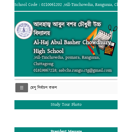
School Code : 0210061202 ,vill-Tinchowdia, Rangunia, Chittago
আলহাজ্ব আবুল বশর চৌধুরী উচ্চ
বিদ্যালয়
Al-Haj Abul Basher Chowdhury
High School
,vill-Tinchowdia, pomara, Rangunia,
Chittagong
01819867218; aabchs.rangu.ctg@gmail.com
মেনু নির্বাচন করুন
Study Tour Photo
President Message