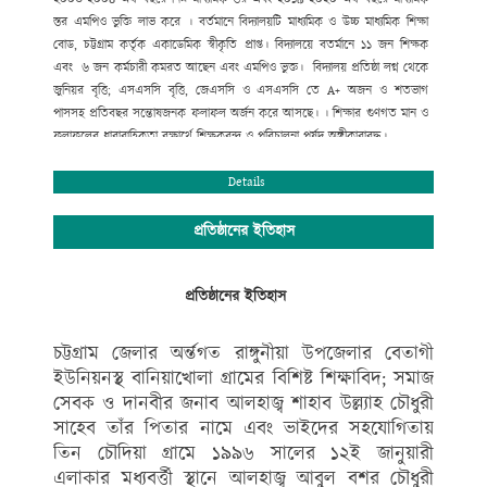
স্তর এমপিও ভুক্তি লাভ করে । বর্তমানে বিদ্যালয়টি মাধ্যমিক ও উচ্চ মাধ্যমিক শিক্ষা
বোড, চট্টগ্রাম কর্তৃক একাডেমিক স্বীকৃতি প্রাপ্ত। বিদ্যালয়ে বতর্মানে ১১ জন শিক্ষক
এবং ৬ জন কর্মচারী কমরত আছেন এবং এমপিও ভুক্ত। বিদ্যালয় প্রতিষ্ঠা লগ্ন থেকে
জুনিয়র বৃত্তি; এসএসসি বৃত্তি, জেএসসি ও এসএসসি তে A+ অজন ও শতভাগ
পাসসহ প্রতিবছর সন্তোষজনক ফলাফল অর্জন করে আসছে। । শিক্ষার গুণগত মান ও
ফলাফলের ধারাবাহিকতা রক্ষার্থে শিক্ষকবৃন্দ ও পরিচালনা পর্ষদ অঙ্গীকারাবদ্ধ।
আমি বিদ্যালয়ের উত্তরোত্তর সফলতা কামনা করি।
Details
প্রবীর কান্তি নাথ
প্রতিষ্ঠানের ইতিহাস
প্রধান শিক্ষক/সম্পাদক
আলহাজ্ব আবুল বশর চৌধুরী উচ্চ বিদ্যালয়
প্রতিষ্ঠানের ইতিহাস
রাঙ্গুনীয়া, চট্টগ্রাম।
মোবাইল নম্বর --০১৮১৯৮৬৭২১৮
চট্টগ্রাম জেলার অর্ন্তগত রাঙ্গুনীয়া উপজেলার বেতাগী
ইউনিয়নস্থ বানিয়াখোলা গ্রামের বিশিষ্ট শিক্ষাবিদ; সমাজ
সেবক ও দানবীর জনাব আলহাজ্ব শাহাব উল্ল্যাহ চৌধুরী
সাহেব তাঁর পিতার নামে এবং ভাইদের সহযোগিতায়
তিন চৌদিয়া গ্রামে ১৯৯৬ সালের ১২ই জানুয়ারী
এলাকার মধ্যবর্ত্তী স্থানে আলহাজ্ব আবুল বশর চৌধুরী