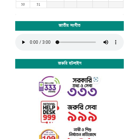
30
31
জাতীয় সংগীত
জরুরি হটলাইন