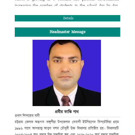
increasing the number of students in the school day by day.
There is a beautiful library and an engineer in the school where
the regular number of students is increasing. There is a beautiful
Details
library and a science student in the school where the students
perform regular functioning and library requirements. The
Headmaster Message
number of students in the school is higher due to the increase in
rural education- Under the system, the school is one of the
spreads
Milestone.
I wish overall success of the school.
Al-haj Md. Azam Khan Chowdhury
President , School Managing Committee
Al-haj Abul Bashar Chowdhury High School,
Rangunia, Chittagong.
প্রবীর কান্তি নাথ
প্রধান শিক্ষকের বাণী
চট্টগ্রাম জেলার অন্তগত রাঙ্গুনীয়া উপজেলার বেতাগী ইউনিয়নের তিনচৌদিয়া গ্রামে
১৯৯৬ সালে আলহাজ্ব আবুল বশর চৌধুরী উচ্চ বিদ্যালয় প্রতিষ্ঠিত হয়। বিদ্যালয়টি
২০০৩-২০০৪ অথ বছরে নিম্ন মাধ্যমিক স্তর এবং ২০১৯-২০২০ অর্থ বছরে মাধ্যমিক