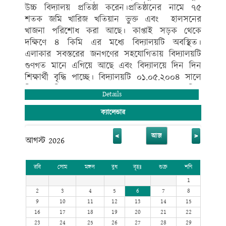
উচ্চ বিদ্যালয় প্রতিষ্ঠা করেন।প্রতিষ্ঠানের নামে ৭৫
শতক জমি খারিজ খতিয়ান ভুক্ত এবং হালসনের
খাজনা পরিশোধ করা আছে। কাপ্তাই সড়ক থেকে
দক্ষিণে ৪ কিমি এর মধ্যে বিদ্যালয়টি অবস্থিত।
এলাকার সবস্তরের জনগণের সহযোগিতায় বিদ্যালয়টি
গুণগত মানে এগিয়ে আছে এবং বিদ্যালয়ে দিন দিন
শিক্ষার্থী বৃদ্ধি পাচ্ছে। বিদ্যালয়টি ০১.০৫.২০০৪ সালে
নিম্ন মাধ্যমিক স্তর এবং ০১/০৭/২০১৯ সালে মাধ্যমিক
Details
স্তর এমপিও ভুক্তি লাভ করে এর বর্তমানে শিক্ষা বোর্ড
কর্তৃক একাডেমিক (বিজ্ঞান, মানবিক ও ব্যবসায় শিক্ষা
ক্যালেন্ডার
শাখা) স্বীকৃতি প্রাপ্ত। বিদ্যালয়ে বর্তমানে দুই কক্ষ
বিশিষ্ঠ একতলা ভবন ১টি ও চারতলা বিশিষ্ঠ ভবন ১টি
<
>
আজ
আগস্ট 2026
বিদ্যমান। বিদ্যালয়টি প্রতিষ্ঠার পর থেকে গ্রামীণ শিক্ষা
ব্যবস্থাকে এগিয়ে নিয়ে যাওয়ার লক্ষ্যে অগ্রণী ভূমিকা
রবি
সোম
মঙ্গল
বুধ
বৃহঃ
শুক্র
শনি
পালন করে আসছে।
1
2
3
4
5
6
7
8
9
10
11
12
13
14
15
16
17
18
19
20
21
22
23
24
25
26
27
28
29