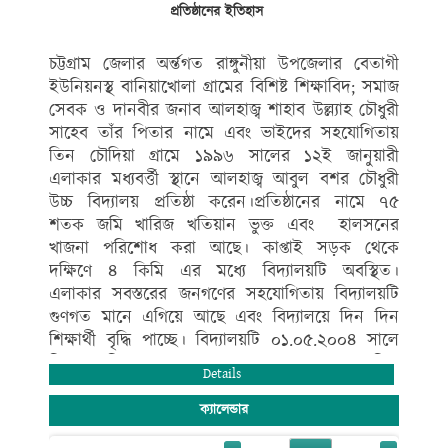
প্রতিষ্ঠানের ইতিহাস
রাঙ্গুনীয়া, চট্টগ্রাম।
মোবাইল নম্বর --০১৮১৯৮৬৭২১৮
চট্টগ্রাম জেলার অর্ন্তগত রাঙ্গুনীয়া উপজেলার বেতাগী
ইউনিয়নস্থ বানিয়াখোলা গ্রামের বিশিষ্ট শিক্ষাবিদ; সমাজ
সেবক ও দানবীর জনাব আলহাজ্ব শাহাব উল্ল্যাহ চৌধুরী
সাহেব তাঁর পিতার নামে এবং ভাইদের সহযোগিতায়
তিন চৌদিয়া গ্রামে ১৯৯৬ সালের ১২ই জানুয়ারী
এলাকার মধ্যবর্ত্তী স্থানে আলহাজ্ব আবুল বশর চৌধুরী
উচ্চ বিদ্যালয় প্রতিষ্ঠা করেন।প্রতিষ্ঠানের নামে ৭৫
শতক জমি খারিজ খতিয়ান ভুক্ত এবং হালসনের
খাজনা পরিশোধ করা আছে। কাপ্তাই সড়ক থেকে
দক্ষিণে ৪ কিমি এর মধ্যে বিদ্যালয়টি অবস্থিত।
এলাকার সবস্তরের জনগণের সহযোগিতায় বিদ্যালয়টি
গুণগত মানে এগিয়ে আছে এবং বিদ্যালয়ে দিন দিন
শিক্ষার্থী বৃদ্ধি পাচ্ছে। বিদ্যালয়টি ০১.০৫.২০০৪ সালে
নিম্ন মাধ্যমিক স্তর এবং ০১/০৭/২০১৯ সালে মাধ্যমিক
Details
স্তর এমপিও ভুক্তি লাভ করে এর বর্তমানে শিক্ষা বোর্ড
কর্তৃক একাডেমিক (বিজ্ঞান, মানবিক ও ব্যবসায় শিক্ষা
ক্যালেন্ডার
শাখা) স্বীকৃতি প্রাপ্ত। বিদ্যালয়ে বর্তমানে দুই কক্ষ