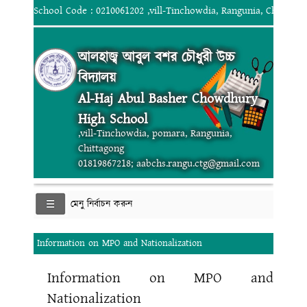
School Code : 0210061202 ,vill-Tinchowdia, Rangunia, Chittago
আলহাজ্ব আবুল বশর চৌধুরী উচ্চ
বিদ্যালয়
Al-Haj Abul Basher Chowdhury
High School
,vill-Tinchowdia, pomara, Rangunia,
Chittagong
01819867218; aabchs.rangu.ctg@gmail.com
মেনু নির্বাচন করুন
Information on MPO and Nationalization
Information on MPO and
Nationalization