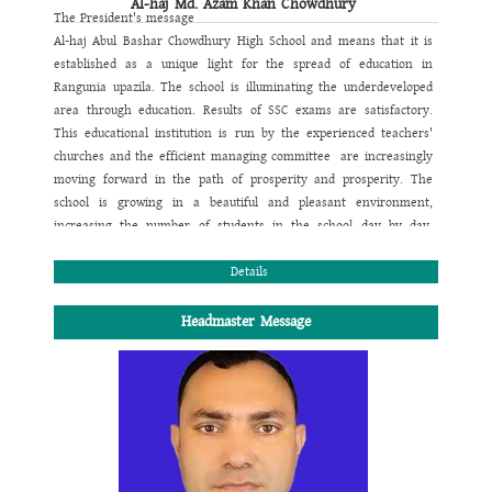
Al-haj Md. Azam Khan Chowdhury
The President's message
Al-haj Abul Bashar Chowdhury High School and means that it is
established as a unique light for the spread of education in
Rangunia upazila.
The school is illuminating the underdeveloped
area through education.
Results of SSC exams are satisfactory.
This educational institution is run by the experienced teachers'
churches and the efficient managing committee are increasingly
moving forward in the path of prosperity and prosperity.
The
school is growing in a beautiful and pleasant environment,
increasing the number of students in the school day by day.
There is a beautiful library and an engineer in the school where
the regular number of students is increasing. There is a beautiful
Details
library and a science student in the school where the students
perform regular functioning and library requirements. The
Headmaster Message
number of students in the school is higher due to the increase in
rural education- Under the system, the school is one of the
spreads
Milestone.
I wish overall success of the school.
Al-haj Md. Azam Khan Chowdhury
President , School Managing Committee