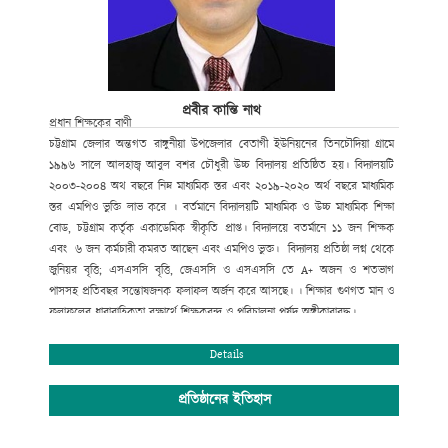
Al-haj Abul Bashar Chowdhury High School,
Rangunia, Chittagong.
প্রবীর কান্তি নাথ
প্রধান শিক্ষকের বাণী
চট্টগ্রাম জেলার অন্তগত রাঙ্গুনীয়া উপজেলার বেতাগী ইউনিয়নের তিনচৌদিয়া গ্রামে
১৯৯৬ সালে আলহাজ্ব আবুল বশর চৌধুরী উচ্চ বিদ্যালয় প্রতিষ্ঠিত হয়। বিদ্যালয়টি
২০০৩-২০০৪ অথ বছরে নিম্ন মাধ্যমিক স্তর এবং ২০১৯-২০২০ অর্থ বছরে মাধ্যমিক
স্তর এমপিও ভুক্তি লাভ করে । বর্তমানে বিদ্যালয়টি মাধ্যমিক ও উচ্চ মাধ্যমিক শিক্ষা
বোড, চট্টগ্রাম কর্তৃক একাডেমিক স্বীকৃতি প্রাপ্ত। বিদ্যালয়ে বতর্মানে ১১ জন শিক্ষক
এবং ৬ জন কর্মচারী কমরত আছেন এবং এমপিও ভুক্ত। বিদ্যালয় প্রতিষ্ঠা লগ্ন থেকে
জুনিয়র বৃত্তি; এসএসসি বৃত্তি, জেএসসি ও এসএসসি তে A+ অজন ও শতভাগ
পাসসহ প্রতিবছর সন্তোষজনক ফলাফল অর্জন করে আসছে। । শিক্ষার গুণগত মান ও
ফলাফলের ধারাবাহিকতা রক্ষার্থে শিক্ষকবৃন্দ ও পরিচালনা পর্ষদ অঙ্গীকারাবদ্ধ।
আমি বিদ্যালয়ের উত্তরোত্তর সফলতা কামনা করি।
Details
প্রবীর কান্তি নাথ
প্রতিষ্ঠানের ইতিহাস
প্রধান শিক্ষক/সম্পাদক
আলহাজ্ব আবুল বশর চৌধুরী উচ্চ বিদ্যালয়