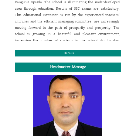
Rangunia upazila.
The school is illuminating the underdeveloped
area through education.
Results of SSC exams are satisfactory.
This educational institution is run by the experienced teachers'
churches and the efficient managing committee are increasingly
moving forward in the path of prosperity and prosperity.
The
school is growing in a beautiful and pleasant environment,
increasing the number of students in the school day by day.
There is a beautiful library and an engineer in the school where
the regular number of students is increasing. There is a beautiful
Details
library and a science student in the school where the students
perform regular functioning and library requirements. The
Headmaster Message
number of students in the school is higher due to the increase in
rural education- Under the system, the school is one of the
spreads
Milestone.
I wish overall success of the school.
Al-haj Md. Azam Khan Chowdhury
President , School Managing Committee
Al-haj Abul Bashar Chowdhury High School,
Rangunia, Chittagong.