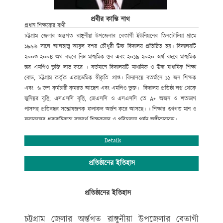
প্রবীর কান্তি নাথ
প্রধান শিক্ষকের বাণী
চট্টগ্রাম জেলার অন্তগত রাঙ্গুনীয়া উপজেলার বেতাগী ইউনিয়নের তিনচৌদিয়া গ্রামে
১৯৯৬ সালে আলহাজ্ব আবুল বশর চৌধুরী উচ্চ বিদ্যালয় প্রতিষ্ঠিত হয়। বিদ্যালয়টি
২০০৩-২০০৪ অথ বছরে নিম্ন মাধ্যমিক স্তর এবং ২০১৯-২০২০ অর্থ বছরে মাধ্যমিক
স্তর এমপিও ভুক্তি লাভ করে । বর্তমানে বিদ্যালয়টি মাধ্যমিক ও উচ্চ মাধ্যমিক শিক্ষা
বোড, চট্টগ্রাম কর্তৃক একাডেমিক স্বীকৃতি প্রাপ্ত। বিদ্যালয়ে বতর্মানে ১১ জন শিক্ষক
এবং ৬ জন কর্মচারী কমরত আছেন এবং এমপিও ভুক্ত। বিদ্যালয় প্রতিষ্ঠা লগ্ন থেকে
জুনিয়র বৃত্তি; এসএসসি বৃত্তি, জেএসসি ও এসএসসি তে A+ অজন ও শতভাগ
পাসসহ প্রতিবছর সন্তোষজনক ফলাফল অর্জন করে আসছে। । শিক্ষার গুণগত মান ও
ফলাফলের ধারাবাহিকতা রক্ষার্থে শিক্ষকবৃন্দ ও পরিচালনা পর্ষদ অঙ্গীকারাবদ্ধ।
আমি বিদ্যালয়ের উত্তরোত্তর সফলতা কামনা করি।
Details
প্রবীর কান্তি নাথ
প্রতিষ্ঠানের ইতিহাস
প্রধান শিক্ষক/সম্পাদক
আলহাজ্ব আবুল বশর চৌধুরী উচ্চ বিদ্যালয়
প্রতিষ্ঠানের ইতিহাস
রাঙ্গুনীয়া, চট্টগ্রাম।
মোবাইল নম্বর --০১৮১৯৮৬৭২১৮
চট্টগ্রাম জেলার অর্ন্তগত রাঙ্গুনীয়া উপজেলার বেতাগী