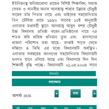
ইউনিয়নস্থ বানিয়াখোলা গ্রামের বিশিষ্ট শিক্ষাবিদ; সমাজ
সেবক ও দানবীর জনাব আলহাজ্ব শাহাব উল্ল্যাহ চৌধুরী
সাহেব তাঁর পিতার নামে এবং ভাইদের সহযোগিতায়
তিন চৌদিয়া গ্রামে ১৯৯৬ সালের ১২ই জানুয়ারী
এলাকার মধ্যবর্ত্তী স্থানে আলহাজ্ব আবুল বশর চৌধুরী
উচ্চ বিদ্যালয় প্রতিষ্ঠা করেন।প্রতিষ্ঠানের নামে ৭৫
শতক জমি খারিজ খতিয়ান ভুক্ত এবং হালসনের
খাজনা পরিশোধ করা আছে। কাপ্তাই সড়ক থেকে
দক্ষিণে ৪ কিমি এর মধ্যে বিদ্যালয়টি অবস্থিত।
এলাকার সবস্তরের জনগণের সহযোগিতায় বিদ্যালয়টি
গুণগত মানে এগিয়ে আছে এবং বিদ্যালয়ে দিন দিন
শিক্ষার্থী বৃদ্ধি পাচ্ছে। বিদ্যালয়টি ০১.০৫.২০০৪ সালে
নিম্ন মাধ্যমিক স্তর এবং ০১/০৭/২০১৯ সালে মাধ্যমিক
Details
স্তর এমপিও ভুক্তি লাভ করে এর বর্তমানে শিক্ষা বোর্ড
কর্তৃক একাডেমিক (বিজ্ঞান, মানবিক ও ব্যবসায় শিক্ষা
ক্যালেন্ডার
শাখা) স্বীকৃতি প্রাপ্ত। বিদ্যালয়ে বর্তমানে দুই কক্ষ
বিশিষ্ঠ একতলা ভবন ১টি ও চারতলা বিশিষ্ঠ ভবন ১টি
<
>
আজ
আগস্ট 2026
বিদ্যমান। বিদ্যালয়টি প্রতিষ্ঠার পর থেকে গ্রামীণ শিক্ষা
ব্যবস্থাকে এগিয়ে নিয়ে যাওয়ার লক্ষ্যে অগ্রণী ভূমিকা
রবি
সোম
মঙ্গল
বুধ
বৃহঃ
শুক্র
শনি